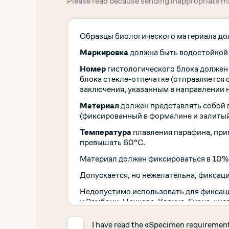
Please read because sending inappropriate mat
тестирование Меланомы, Генетическо
используется в клинической практике 
как для диагностических, так и для тер
Образцы биологического материала до
высокопроизводительного секвенирова
мутаций в опухоли, в том числе новых 
Маркировка
должна быть водостойкой 
обоснования соответствующей таргетн
секвенированием Использование ДНК и
Номер
гистологического блока должен 
все типы генетических изменений, в т
блока стекле-отпечатке (отправляется 
Исследования методом NGS имеют множ
заключения, указанным в направлении н
полностью секвенировать все типы мут
Материал
должен представлять собой 
тесте, используя небольшое количеств
(фиксированный в формалине и залитый
сроки, чем последовательный поиск по
максимально полную информацию о «мо
Температура
плавления парафина, при
что дает наиболее широкие возможност
превышать 60°С.
подходящую тактику лечения болезни к
Материал должен фиксироваться в 10%
Микросателлитная нестабильность
(«m
Допускается, но нежелательна, фиксаци
характеристика опухолевой ткани, об
Недопустимо использовать для фиксаци
определенных участков генома — микр
и Замбони, Ценкера, Карнуа, Буэна, кис
в результате нарушений в системе реп
формалин).
MMR» системе). Высокий уровень MSI (
✓
I have read the «Specimen requiremen
заболевания, маркером, определяющи
Фиксация материала должна быть начата 