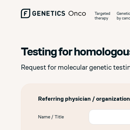
Targeted
Genetic
therapy
by canc
Testing for homologous
Request for molecular genetic testi
Referring physician / organization
Name / Title