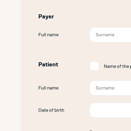
Payer
Full name
Patient
✓
Name of the p
Full name
Date of birth