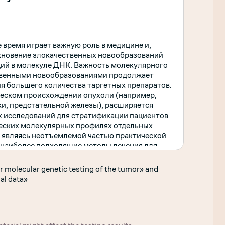
 время играет важную роль в медицине и,
никновение злокачественных новообразований
ций в молекуле ДНК. Важность молекулярного
ственными новообразованиями продолжает
ия большего количества таргетных препаратов.
ческом происхождении опухоли (например,
ки, предстательной железы), расширяется
х исследований для стратификации пациентов
ческих молекулярных профилях отдельных
 являясь неотъемлемой частью практической
 наиболее подходящие методы лечения для
r molecular genetic testing of the tumor» and
al data»
ие методом NGS (
Онкофокус, Онкопрофиль*,
арации (HRR+)*, Генетическое тестирование
), Генетическое тестирование РМЖ (рак
ирование КРР (колоректальный рак),
 щитовидной железы), Генетическое