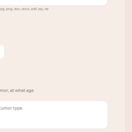
, png, doc, docx, pdf, zip, rar
umor, at what age