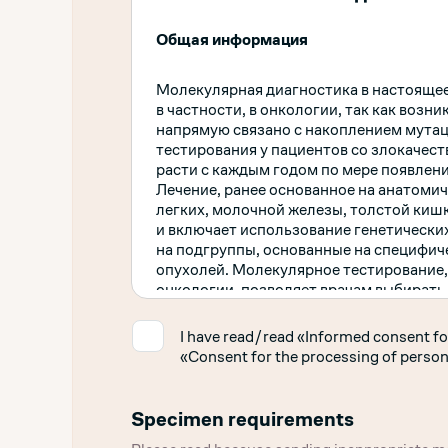
Общая информация
Молекулярная диагностика в настоящее
в частности, в онкологии, так как воз
напрямую связано с накоплением мута
тестирования у пациентов со злокаче
расти с каждым годом по мере появлен
Лечение, ранее основанное на анатоми
легких, молочной железы, толстой киш
и включает использование генетически
на подгруппы, основанные на специфи
опухолей. Молекулярное тестирование,
онкологии, позволяет врачам выбирать
каждого индивидуального пациента.
✓
I have read/read «Informed consent fo
«Consent for the processing of person
Молекулярно-генетическое исследован
Тестирование генов гомологичной реп
НМРЛ (немелкоклеточный рак легкого
Specimen requirements
молочной железы), Генетическое тест
Генетическое тестирование РЩЖ (рак