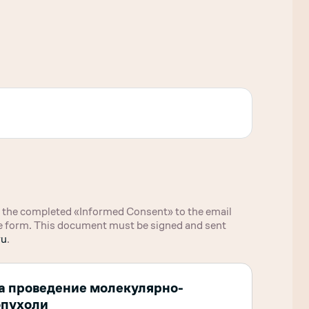
ou the completed «Informed Consent» to the email
the form. This document must be signed and sent
ru
.
а проведение молекулярно-
опухоли