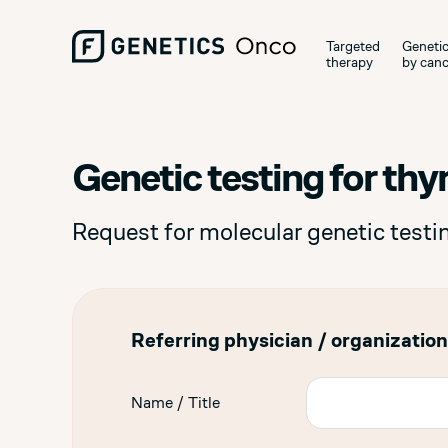
Targeted
Genetic
therapy
by canc
Genetic testing for thy
Request for molecular genetic testi
Referring physician / organization
Name / Title