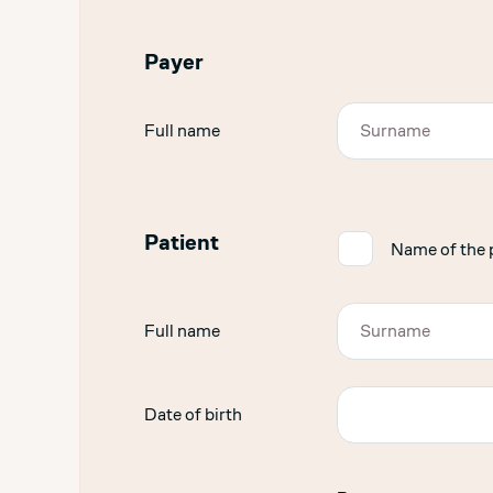
Payer
Full name
Patient
✓
Name of the p
Full name
Date of birth