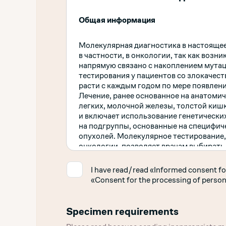
Общая информация
Молекулярная диагностика в настоящее
в частности, в онкологии, так как воз
напрямую связано с накоплением мута
тестирования у пациентов со злокаче
расти с каждым годом по мере появлен
Лечение, ранее основанное на анатоми
легких, молочной железы, толстой киш
и включает использование генетически
на подгруппы, основанные на специфи
опухолей. Молекулярное тестирование,
онкологии, позволяет врачам выбирать
каждого индивидуального пациента.
✓
I have read/read «Informed consent fo
«Consent for the processing of person
Молекулярно-генетическое исследован
Тестирование генов гомологичной реп
НМРЛ (немелкоклеточный рак легкого
Specimen requirements
молочной железы), Генетическое тест
Генетическое тестирование РЩЖ (рак