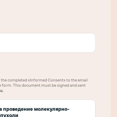
ou the completed «Informed Consent» to the email
the form. This document must be signed and sent
ru
.
а проведение молекулярно-
опухоли