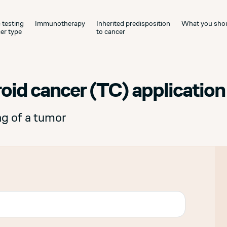
 testing
Immunotherapy
Inherited predisposition
What you sho
er type
to cancer
roid cancer (TC) application
ng of a tumor