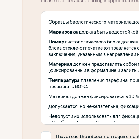
Please read because sending inappropriate mat
тестирование Меланомы, Генетическо
используется в клинической практике 
как для диагностических, так и для тер
Образцы биологического материала до
высокопроизводительного секвенирова
мутаций в опухоли, в том числе новых 
Маркировка
должна быть водостойкой 
обоснования соответствующей таргетн
секвенированием Использование ДНК и
Номер
гистологического блока должен 
все типы генетических изменений, в т
блока стекле-отпечатке (отправляется 
Исследования методом NGS имеют множ
заключения, указанным в направлении н
полностью секвенировать все типы мут
Материал
должен представлять собой 
тесте, используя небольшое количеств
(фиксированный в формалине и залитый
сроки, чем последовательный поиск по
максимально полную информацию о «мо
Температура
плавления парафина, при
что дает наиболее широкие возможност
превышать 60°С.
подходящую тактику лечения болезни к
Материал должен фиксироваться в 10%
Микросателлитная нестабильность
(«m
Допускается, но нежелательна, фиксаци
характеристика опухолевой ткани, об
Недопустимо использовать для фиксаци
определенных участков генома — микр
и Замбони, Ценкера, Карнуа, Буэна, кис
в результате нарушений в системе реп
формалин).
MMR» системе). Высокий уровень MSI (
✓
I have read the «Specimen requiremen
заболевания, маркером, определяющи
Фиксация материала должна быть начата 