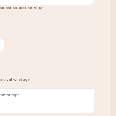
, png, doc, docx, pdf, zip, rar
umor, at what age