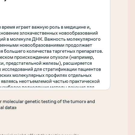
 время играет важную роль в медицине и,
никновение злокачественных новообразований
ций в молекуле ДНК. Важность молекулярного
ственными новообразованиями продолжает
ия большего количества таргетных препаратов.
ческом происхождении опухоли (например,
ки, предстательной железы), расширяется
х исследований для стратификации пациентов
ческих молекулярных профилях отдельных
 являясь неотъемлемой частью практической
 наиболее подходящие методы лечения для
r molecular genetic testing of the tumor» and
al data»
ие методом NGS (
Онкофокус, Онкопрофиль*,
арации (HRR+)*, Генетическое тестирование
), Генетическое тестирование РМЖ (рак
ирование КРР (колоректальный рак),
 щитовидной железы), Генетическое