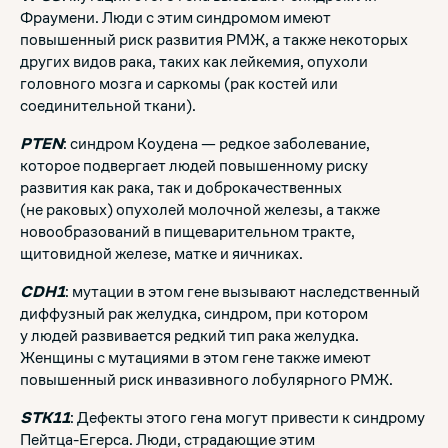
Фраумени. Люди с этим синдромом имеют
повышенный риск развития РМЖ, а также некоторых
других видов рака, таких как лейкемия, опухоли
головного мозга и саркомы (рак костей или
соединительной ткани).
PTEN
: синдром Коудена — редкое заболевание,
которое подвергает людей повышенному риску
развития как рака, так и доброкачественных
(не раковых) опухолей молочной железы, а также
новообразований в пищеварительном тракте,
щитовидной железе, матке и яичниках.
CDH1
: мутации в этом гене вызывают наследственный
диффузный рак желудка, синдром, при котором
у людей развивается редкий тип рака желудка.
Женщины с мутациями в этом гене также имеют
повышенный риск инвазивного лобулярного РМЖ.
STK11
: Дефекты этого гена могут привести к синдрому
Пейтца-Егерса. Люди, страдающие этим