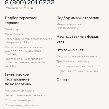
8 (800) 201 67 33
Работаем по России
Подбор таргетной
Подбор иммунотерапии
терапии
Микросателлитная
нестабильность
Онкофокус
Онкопрофиль
Наследственные формы
Тестирование генов гомологичной
рака
репарации (HRR+)
Расширенное исследование
Что важно знать
цоДНК+РНК (жидкостная
биопсия)
Онкология — что важно знать
Подтверждение варианта с
Требования к материалу
помощью секвенирования по
Сэнгеру
Часто задаваемые вопросы
Подбор таргетного препарата
Генетическое
тестирование
Оплата
пo нозологиям
Рак молочной железы
Немелкоклеточный рак легкого
Колоректальный рак
Рак щитовидной железы