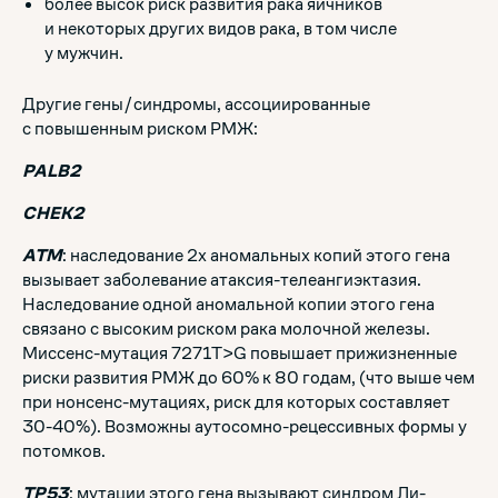
более высок риск развития рака яичников
и некоторых других видов рака, в том числе
у мужчин.
Другие гены/синдромы, ассоциированные
с повышенным риском РМЖ:
PALB2
CHEK2
ATM
: наследование 2х аномальных копий этого гена
вызывает заболевание атаксия-телеангиэктазия.
Наследование одной аномальной копии этого гена
связано с высоким риском рака молочной железы.
Миссенс-мутация 7271T>G повышает прижизненные
риски развития РМЖ до 60% к 80 годам, (что выше чем
при нонсенс-мутациях, риск для которых составляет
30-40%). Возможны аутосомно-рецессивных формы у
потомков.
TP53
: мутации этого гена вызывают синдром Ли-