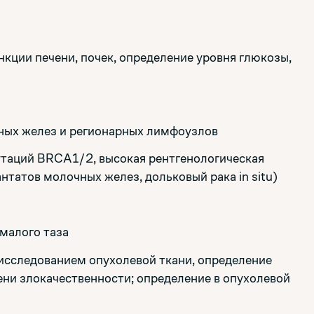
кции печени, почек, определение уровня глюкозы,
ых желез и регионарных лимфоузлов
мутаций BRCA1/2, высокая рентгенологическая
татов молочных желез, дольковый рака in situ)
малого таза
исследованием опухолевой ткани, определение
ени злокачественности; определение в опухолевой