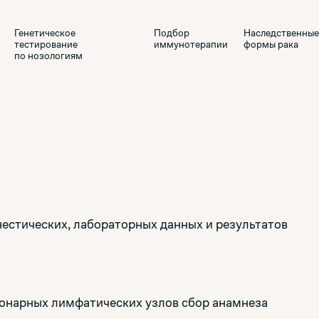
Генетическое
Подбор
Наследственны
тестирование
иммунотерапии
формы рака
пo нозологиям
нестических, лабораторных данных и результатов
ионарных лимфатических узлов сбор анамнеза